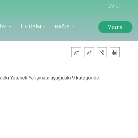
29°C
İYE
İLETİŞİM
BAĞIŞ
Vezne
ki Yetenek Yarışması aşağıdaki 9 kategoride