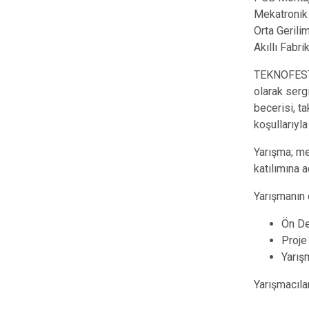
Mekatronik 
Orta Gerili
Akıllı Fabr
TEKNOFEST M
olarak sergi
becerisi, t
koşullarıyl
Yarışma; me
katılımına aç
Yarışmanın 
Ön De
Proje
Yarış
Yarışmacılar