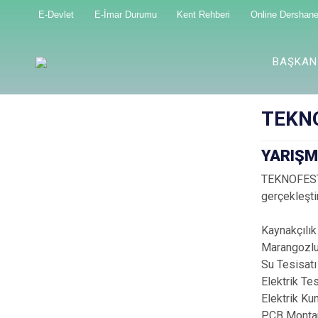
E-Devlet
E-İmar Durumu
Kent Rehberi
Online Dershan
BAŞKAN
TEKNO
YARIŞM
TEKNOFEST 
gerçekleştir
Kaynakçılık
Marangozlu
Su Tesisatı
Elektrik Te
Elektrik K
PCB Montaj