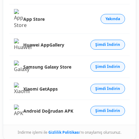
App Store
Yakında
Huawei AppGallery
Şimdi İndirin
Samsung Galaxy Store
Şimdi İndirin
Xiaomi GetApps
Şimdi İndirin
Android Doğrudan APK
Şimdi İndirin
İndirme işlemi ile
Gizlilik Politikası
'nı onaylamış olursunuz.