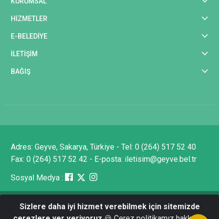
KURUMSAL
HİZMETLER
E-BELEDİYE
İLETİŞİM
BAĞIŞ
Adres: Geyve, Sakarya, Türkiye - Tel: 0 (264) 517 52 40
Fax: 0 (264) 517 52 42 - E-posta: iletisim@geyve.bel.tr
Sosyal Medya :
Sizlere daha iyi hizmet verebilmek için sitemizde
Tüm Hakları Saklıdır © 2025 Geyve Belediyesi - Bilgi
çerezlere yer veriyoruz
🍪 Çerez politikamız hakkında