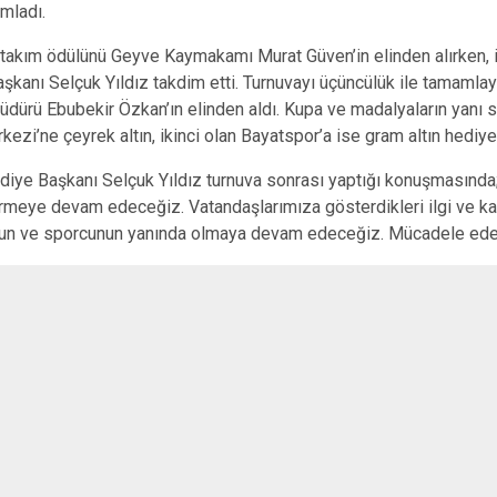
mladı.
n takım ödülünü Geyve Kaymakamı Murat Güven’in elinden alırken, 
şkanı Selçuk Yıldız takdim etti. Turnuvayı üçüncülük ile tamamla
üdürü Ebubekir Özkan’ın elinden aldı. Kupa ve madalyaların yanı
ezi’ne çeyrek altın, ikinci olan Bayatspor’a ise gram altın hediye 
iye Başkanı Selçuk Yıldız turnuva sonrası yaptığı konuşmasında; “G
rmeye devam edeceğiz. Vatandaşlarımıza gösterdikleri ilgi ve ka
un ve sporcunun yanında olmaya devam edeceğiz. Mücadele eden 