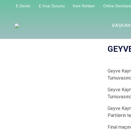
E-Devlet
E-İmar Durumu
Kent Rehberi
Online Dershan
BAŞKAN
GEYV
Geyve Kayma
Turnuvasın
Geyve Kayma
Turnuvasın
Geyve Kaym
Partilerin 
Final maçın