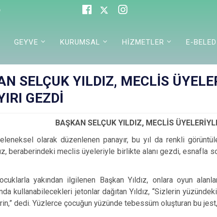
e
GEYVE
KURUMSAL
HİZMETLER
E-BELED
N SELÇUK YILDIZ, MECLİS ÜYELE
IRI GEZDİ
BAŞKAN SELÇUK YILDIZ, MECLİS ÜYELERİYLE
eleneksel olarak düzenlenen panayır, bu yıl da renkli görüntü
ız, beraberindeki meclis üyeleriyle birlikte alanı gezdi, esnafla s
ocuklarla yakından ilgilenen Başkan Yıldız, onlara oyun alanlar
nda kullanabilecekleri jetonlar dağıtan Yıldız, “Sizlerin yüzünd
ktirin,” dedi. Yüzlerce çocuğun yüzünde tebessüm oluşturan bu jest,