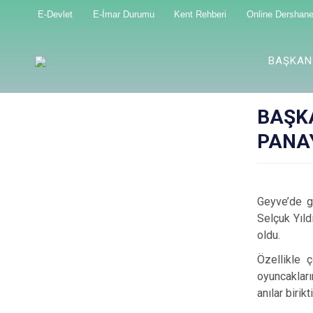
E-Devlet
E-İmar Durumu
Kent Rehberi
Online Dershan
BAŞKAN
BAŞKA
PANAY
Geyve’de g
Selçuk Yıld
oldu.
Özellikle ç
oyuncakları
anılar biri