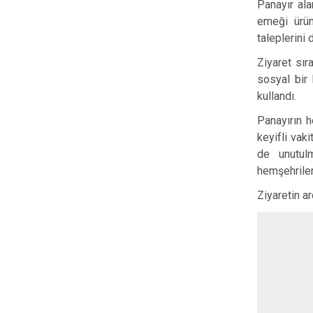
Panayır alan
emeği ürün
taleplerini 
Ziyaret sır
sosyal bir 
kullandı.
Panayırın h
keyifli vak
de unutul
hemşehriler
Ziyaretin ar