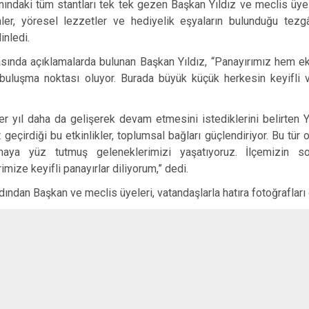
ındaki tüm stantları tek tek gezen Başkan Yıldız ve meclis üyeleri, 
ler, yöresel lezzetler ve hediyelik eşyaların bulunduğu tezgâ
dinledi.
asında açıklamalarda bulunan Başkan Yıldız, “Panayırımız hem ek
buluşma noktası oluyor. Burada büyük küçük herkesin keyifli vak
er yıl daha da gelişerek devam etmesini istediklerini belirten Yı
it geçirdiği bu etkinlikler, toplumsal bağları güçlendiriyor. Bu tü
maya yüz tutmuş geleneklerimizi yaşatıyoruz. İlçemizin
imize keyifli panayırlar diliyorum,” dedi.
dından Başkan ve meclis üyeleri, vatandaşlarla hatıra fotoğrafları 