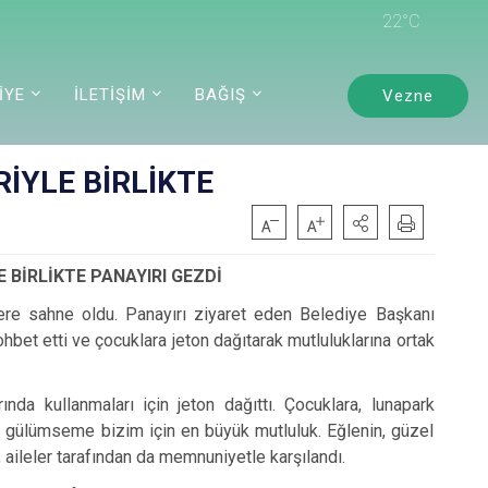
22°C
İYE
İLETİŞİM
BAĞIŞ
Vezne
RİYLE BİRLİKTE
 BİRLİKTE PANAYIRI GEZDİ
lere sahne oldu. Panayırı ziyaret eden Belediye Başkanı
ohbet etti ve çocuklara jeton dağıtarak mutluluklarına ortak
ında kullanmaları için jeton dağıttı. Çocuklara, lunapark
eki gülümseme bizim için en büyük mutluluk. Eğlenin, güzel
 aileler tarafından da memnuniyetle karşılandı.